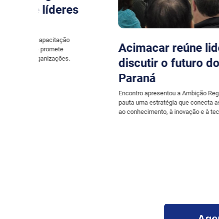
ra
Encontro em Marechal Rondon
debate o futuro do Oeste do
Paraná com foco na Ambição
Regional 2040
em
egião
Lideranças empresariais, institucionais e do setor público
participam, na próxima terça-feira (4), de encontro promovido
pela Acimacar, POD e Sebrae
Age