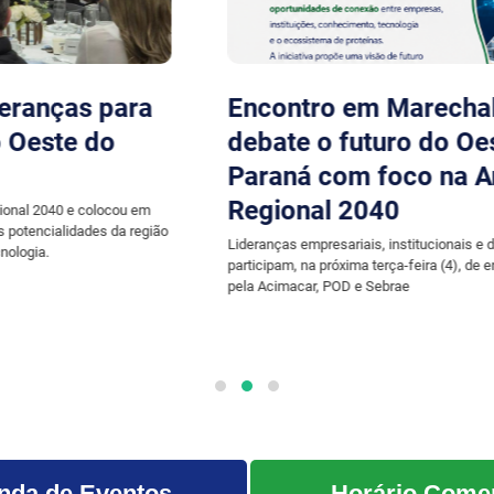
Aberta oficialmente a Expo
Rondon 2026
Solenidade reuniu autoridades, lideranças e comunidade,
marcando também a abertura da 44.ª Expomar, organizada pela
Acimacar.
nda de Eventos
Horário Comer