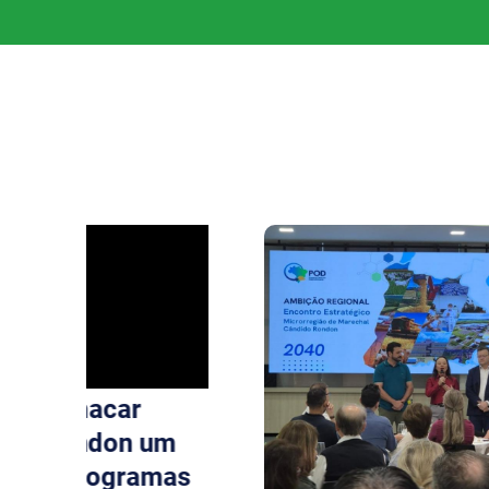
Mensagem Motivacional
Ponto de Atendimento ao Empreendedor SEBRAE
Registro de Marcas
Saúde Livre Vacinas
Saúde Ocupacional
SPC