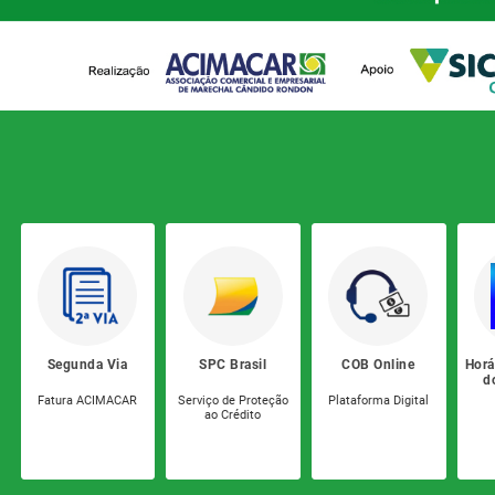
Núcleo Rondon.IT
Cob Online
Núcleo de Contabilidade
Compra de carro 0KM
Núcleo Moveleiro
Convênios Educação
Convênios Médicos
Empreender - Núcleos Setoriais
Exposições e Feiras
Segunda Via
SPC Brasil
COB Online
Horá
GT Segurança do Trabalho
d
Fatura ACIMACAR
Serviço de Proteção
Plataforma Digital
ao Crédito
Links Úteis
Locações de Salas e Equipamentos