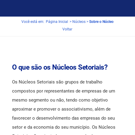
Núcleo Rondon.IT
Cob Online
Você está em:
Página Inicial
>
Núcleos
>
Sobre o Núcleo
Núcleo de Contabilidade
Compra de carro 0KM
Voltar
Núcleo Moveleiro
Convênios Educação
Convênios Médicos
O que são os Núcleos Setoriais?
Empreender - Núcleos Setoriais
Os Núcleos Setoriais são grupos de trabalho
Exposições e Feiras
compostos por representantes de empresas de um
mesmo segmento ou não, tendo como objetivo
GT Segurança do Trabalho
aproximar e promover o associativismo, além de
favorecer o desenvolvimento das empresas do seu
Links Úteis
setor e da economia do seu município. Os Núcleos
Locações de Salas e Equipamentos