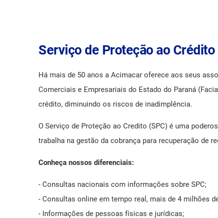
Núcleo Rondon.IT
Cob Online
Núcleo de Contabilidade
Compra de carro 0KM
Serviço de Proteção ao Crédito
Núcleo Moveleiro
Convênios Educação
Há mais de 50 anos a Acimacar oferece aos seus asso
Comerciais e Empresariais do Estado do Paraná (Faciap
Convênios Médicos
crédito, diminuindo os riscos de inadimplência.
Empreender - Núcleos Setoriais
O Serviço de Proteção ao Credito (SPC) é uma podero
trabalha na gestão da cobrança para recuperação de re
Exposições e Feiras
Conheça nossos diferenciais:
GT Segurança do Trabalho
- Consultas nacionais com informações sobre SPC;
Links Úteis
- Consultas online em tempo real, mais de 4 milhões de
- Informações de pessoas físicas e jurídicas;
Locações de Salas e Equipamentos