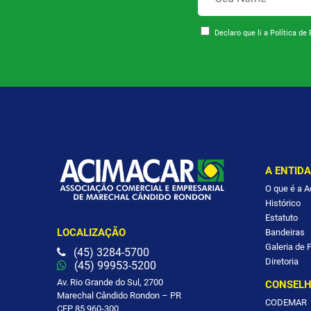
Declaro que li a
Política de 
A ENTID
O que é a 
Histórico
Estatuto
LOCALIZAÇÃO
Bandeiras
Galeria de 
(45) 3284-5700
Diretoria
(45) 99953-5200
Av. Rio Grande do Sul, 2700
CONSEL
Marechal Cândido Rondon – PR
CODEMAR
CEP 85.960-300