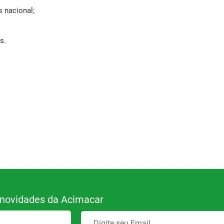
 nacional;
;
s.
 novidades da Acimacar