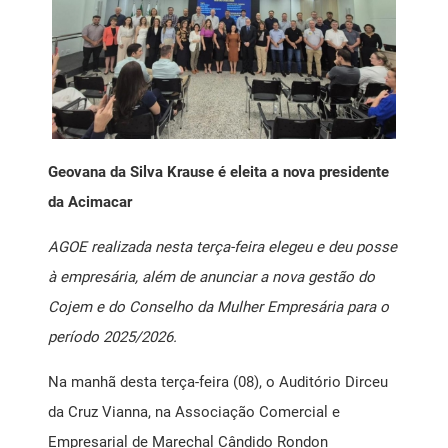
Mensagem Motivacional
Ponto de Atendimento ao Empreendedor SEBRAE
Registro de Marcas
Geovana da Silva Krause é eleita a nova presidente
Saúde Livre Vacinas
da Acimacar
AGOE realizada nesta terça-feira elegeu e deu posse
Saúde Ocupacional
à empresária, além de anunciar a nova gestão do
SPC
Cojem e do Conselho da Mulher Empresária para o
período 2025/2026.
Na manhã desta terça-feira (08), o Auditório Dirceu
da Cruz Vianna, na Associação Comercial e
Empresarial de Marechal Cândido Rondon