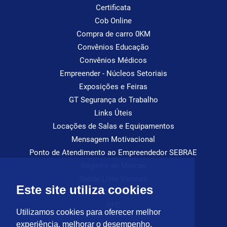
Certificata
Cob Online
Compra de carro 0KM
Convênios Educação
Convênios Médicos
Empreender - Núcleos Setoriais
Exposições e Feiras
GT Segurança do Trabalho
Links Úteis
Locações de Salas e Equipamentos
Mensagem Motivacional
Ponto de Atendimento ao Empreendedor SEBRAE
Registro de Marcas
Saúde Livre Vacinas
Este site utiliza cookies
Saúde Ocupacional
SPC
Utilizamos cookies para oferecer melhor
experiência, melhorar o desempenho,