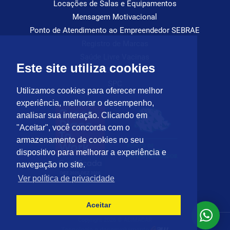
Locações de Salas e Equipamentos
Mensagem Motivacional
Ponto de Atendimento ao Empreendedor SEBRAE
Registro de Marcas
Saúde Livre Vacinas
Este site utiliza cookies
Saúde Ocupacional
SPC
Utilizamos cookies para oferecer melhor
experiência, melhorar o desempenho,
analisar sua interação. Clicando em
"Aceitar", você concorda com o
armazenamento de cookies no seu
dispositivo para melhorar a experiência e
navegação no site.
Ver política de privacidade
Aceitar
Copyright 2026 © ACIMACAR
Tecnologia e desenvolvimento