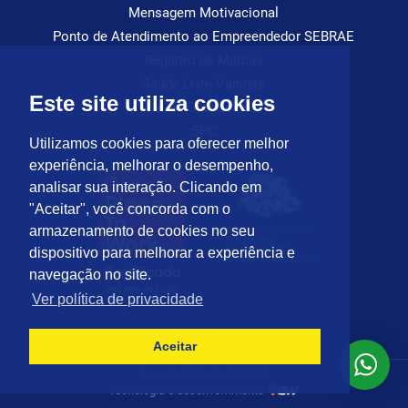
Mensagem Motivacional
Ponto de Atendimento ao Empreendedor SEBRAE
Registro de Marcas
Saúde Livre Vacinas
Este site utiliza cookies
Saúde Ocupacional
SPC
Utilizamos cookies para oferecer melhor
experiência, melhorar o desempenho,
analisar sua interação. Clicando em
"Aceitar", você concorda com o
armazenamento de cookies no seu
dispositivo para melhorar a experiência e
navegação no site.
Ver política de privacidade
Aceitar
Copyright 2026 © ACIMACAR
Tecnologia e desenvolvimento