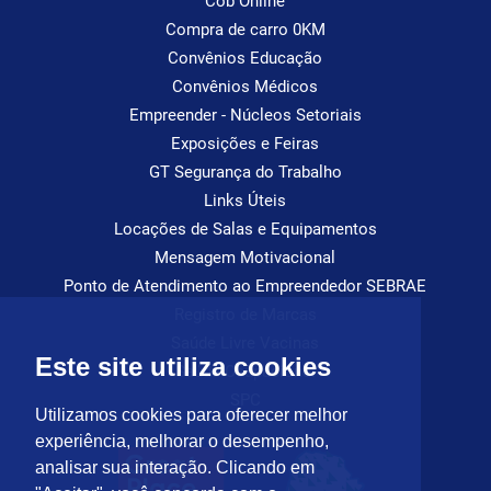
Cob Online
Compra de carro 0KM
Convênios Educação
Convênios Médicos
Empreender - Núcleos Setoriais
Exposições e Feiras
GT Segurança do Trabalho
Links Úteis
Locações de Salas e Equipamentos
Mensagem Motivacional
Ponto de Atendimento ao Empreendedor SEBRAE
Registro de Marcas
Saúde Livre Vacinas
Este site utiliza cookies
Saúde Ocupacional
SPC
Utilizamos cookies para oferecer melhor
experiência, melhorar o desempenho,
analisar sua interação. Clicando em