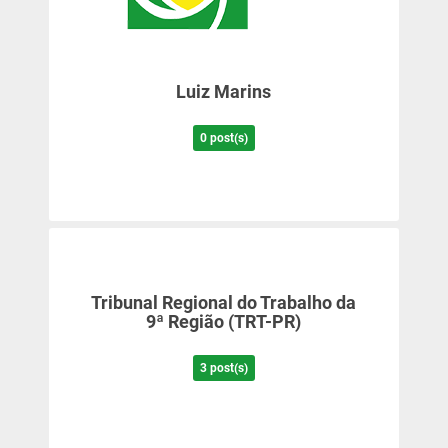
Mensagem Motivacional
Luiz Marins
Ponto de Atendimento ao Empreendedor SEBRAE
0 post(s)
Registro de Marcas
Saúde Livre Vacinas
Saúde Ocupacional
Tribunal Regional do Trabalho da
SPC
9ª Região (TRT-PR)
3 post(s)